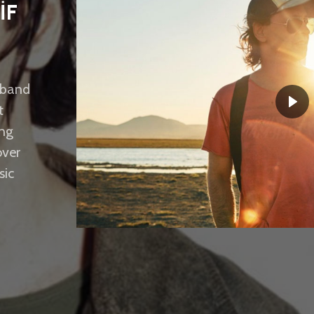
İF
 band
t
ing
over
sic