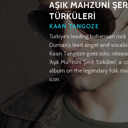
AŞIK MAHZUNİ ŞER
TÜRKÜLERİ
KAAN TANGOZE
Turkiye's leading bohemian rock
Duman's lead singer and vocalis
Kaan Tangoze goes solo, releas
'Aşık Mahzuni Şerif Türküleri', a c
album on the legendary folk mu
icon.