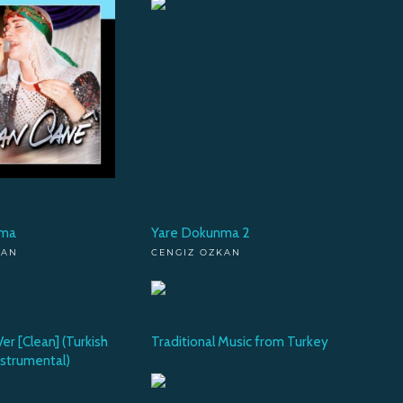
nma
Yare Dokunma 2
KAN
CENGIZ OZKAN
Ver [Clean] (Turkish
Traditional Music from Turkey
nstrumental)