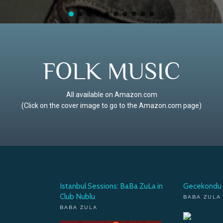
FOLK MUSIC
All available on Amazon.com
(Click on the cover image to go to the Amazon.com page)
Istanbul Sessions: BaBa ZuLa in
Gecekondu
Club Nublu
BABA ZULA
BABA ZULA