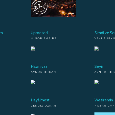
um
Uprooted
Simdi ve So
MINOR EMPIRE
YENI TURK
Hawniyaz
Seyir
AYNUR DOGAN
AYNUR DO
Hayâlmest
Weziremin
CENGIZ OZKAN
HOZAN CAN