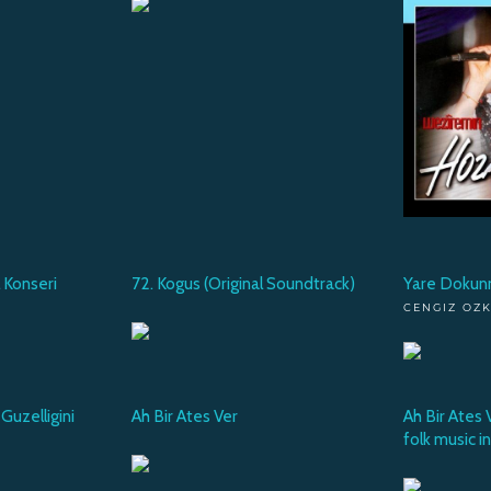
l Konseri
72. Kogus (Original Soundtrack)
Yare Doku
CENGIZ OZ
uzelligini
Ah Bir Ates Ver
Ah Bir Ates 
folk music i