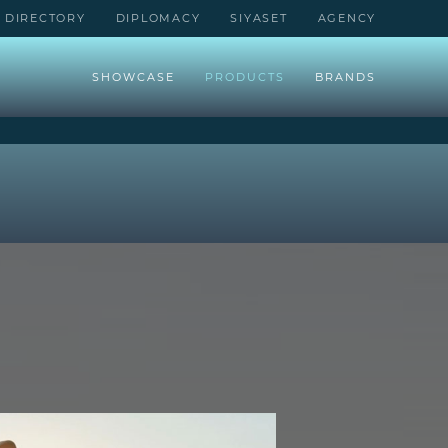
DIRECTORY
DIPLOMACY
SIYASET
AGENCY
SHOWCASE
PRODUCTS
BRANDS