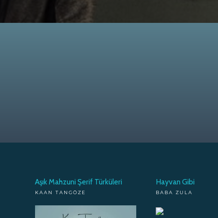
Aşık Mahzuni Şerif Türküleri
Hayvan Gibi
KAAN TANGÖZE
BABA ZULA