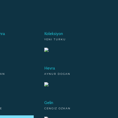
nra
Koleksiyon
U
YENI TURKU
Hevra
GAN
AYNUR DOGAN
Gelin
E
CENGIZ OZKAN