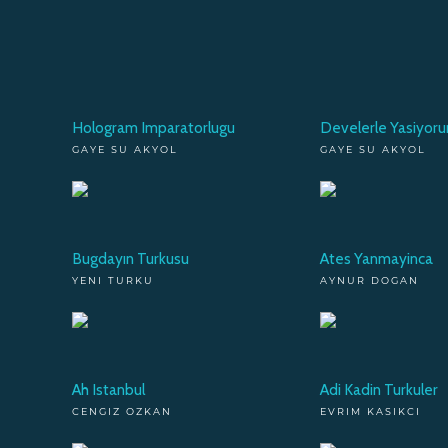
Hologram Imparatorlugu
Develerle Yasiyor
GAYE SU AKYOL
GAYE SU AKYOL
Bugdayın Turkusu
Ates Yanmayinca
YENI TURKU
AYNUR DOGAN
Ah Istanbul
Adi Kadin Turkuler
CENGIZ OZKAN
EVRIM KASIKCI