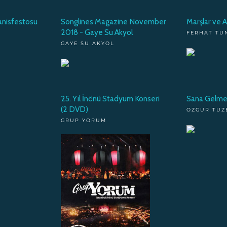
anisfestosu
Songlines Magazine November
Marşlar ve A
2018 - Gaye Su Akyol
FERHAT TU
GAYE SU AKYOL
25. Yıl İnönü Stadyum Konseri
Sana Gelme
(2 DVD)
OZGUR TUZ
GRUP YORUM